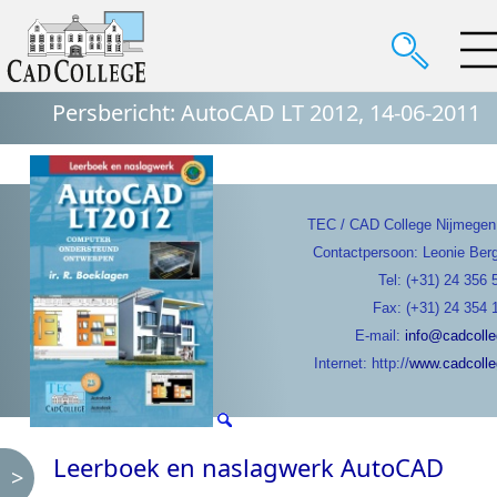
Persbericht:
AutoCAD LT 2012, 14-06-2011
TEC / CAD College Nijmegen
Contactpersoon: Leonie Be
Tel: (+31) 24 356 
Fax: (+31) 24 354 
E-mail:
info@cadcolle
Internet: http://
www.cadcolle
Leerboek en naslagwerk AutoCAD