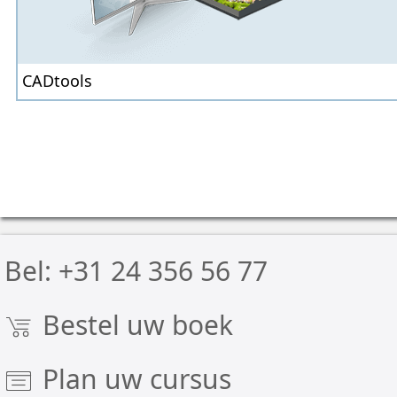
Prijslijst, bestelbon:
Schoolboeken
Softwa
CADtools
AutoCAD symbolen
AutoCAD landkaarten Nederland
AutoCAD landkaarten België
RAL kleuren voor CAD
Bel: +31 24 356 56 77
Instructiefilms bij de boeken
Bestel uw boek
Plan uw cursus