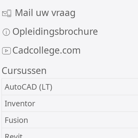
Mail uw vraag
Opleidingsbrochure
Cadcollege.com
Cursussen
AutoCAD (LT)
Algemeen
Inventor
AutoCAD Basis
Algemeen
Fusion
AutoCAD Update
Inventor Basis
Basis
Revit
AutoCAD Gevorderd