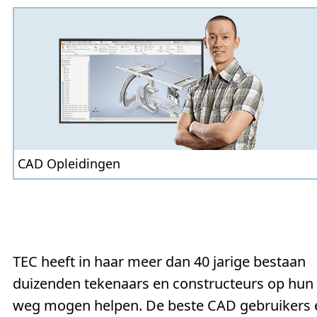
AutoCAD (lt)
basis
update
gevorderd
expe
Inventor
basis
update
gevorderd
expe
Revit
basis
gevorderd
expert
installati
Fusion
basis
-
gevorderd
-
sterk
3ds Max
basis
-
gevorde
CAD Opleidingen
SketchUp
basis
-
gevorde
Cursusplanner
CAD opleiding op HBO niveau
Cursusfolder (Pdf)
Aanvragen brochure CAD opleiding
TEC heeft in haar meer dan 40 jarige bestaan
duizenden tekenaars en con­struc­teurs op hun
weg mogen helpen. De beste CAD ge­brui­kers 