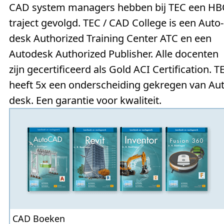
CAD system ma­na­gers hebben bij TEC een H
tra­ject gevolgd. TEC / CAD College is een Auto­
desk Authorized Training Center ATC en een
Autodesk Autho­rized Publisher. Alle docenten
zijn gecer­tifi­ceerd als Gold ACI Certifi­cation. T
heeft 5x een onder­schei­ding ge­kre­gen van Au­
desk. Een ga­ran­tie voor kwa­li­teit.
CAD Boeken