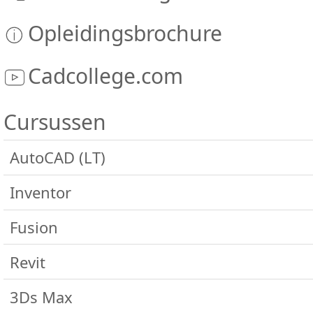
Opleidingsbrochure
Cadcollege.com
Cursussen
AutoCAD (LT)
Algemeen
Inventor
AutoCAD Basis
Algemeen
Fusion
AutoCAD Update
Inventor Basis
Basis
Revit
AutoCAD Gevorderd
Inventor Update
Gevorderd
Algemeen
AutoCAD Expert
3Ds Max
Inventor Gevorderd
Sterkteberekening